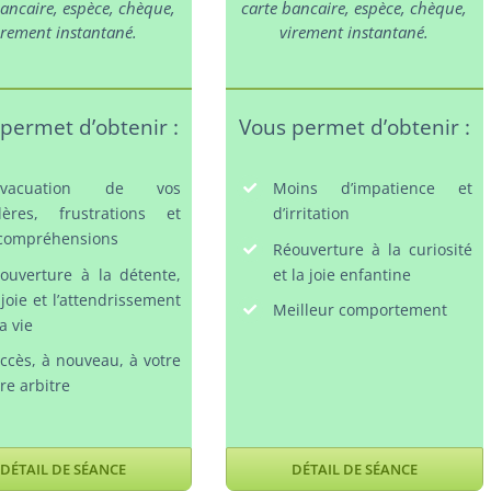
bancaire, espèce, chèque,
carte bancaire, espèce, chèque,
irement instantané.
virement instantané.
permet d’obtenir :
Vous permet d’obtenir :
’évacuation de vos
Moins d’impatience et
lères, frustrations et
d’irritation
compréhensions
Réouverture à la curiosité
ouverture à la détente,
et la joie enfantine
 joie et l’attendrissement
Meilleur comportement
la vie
accès, à nouveau, à votre
bre arbitre
DÉTAIL DE SÉANCE
DÉTAIL DE SÉANCE