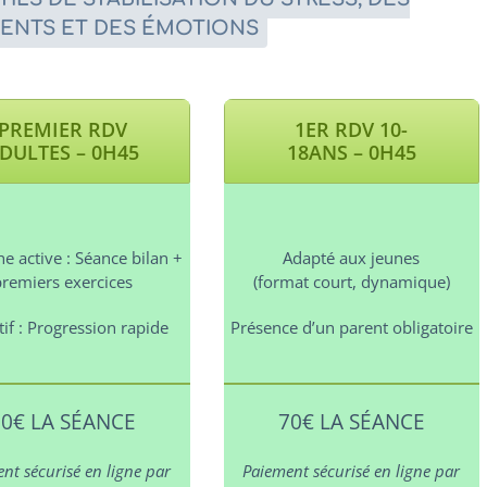
NTS ET DES ÉMOTIONS
PREMIER RDV
1ER RDV 10-
DULTES – 0H45
18ANS – 0H45
e active :
Séance bilan +
Adapté aux jeunes
premiers exercices
(format court, dynamique)
if :
Progression rapide
Présence d’un parent obligatoire
70€ LA SÉANCE
70€ LA SÉANCE
nt sécurisé en ligne par
Paiement sécurisé en ligne par