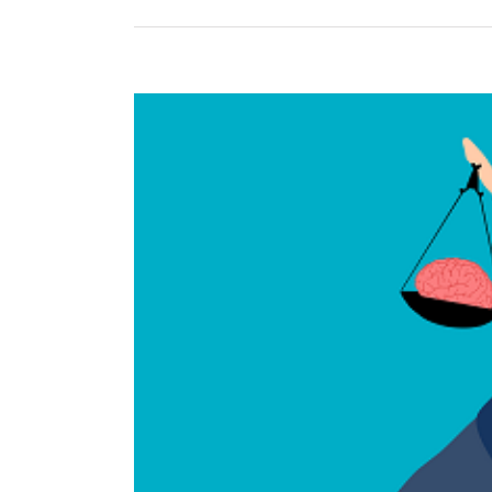
Voir
l'image
agrandie