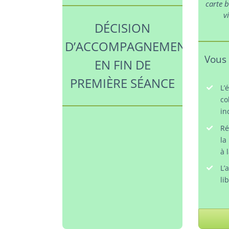
carte 
v
DÉCISION
D’ACCOMPAGNEMENT
Vous 
EN FIN DE
PREMIÈRE SÉANCE
L
co
in
Ré
la
à 
L’
li