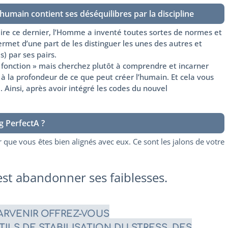
humain contient ses déséquilibres par la discipline
sfaire ce dernier, l’Homme a inventé toutes sortes de normes et
ermet d’une part de les distinguer les unes des autres et
s) par ses pairs.
t fonction » mais cherchez plutôt à comprendre et incarner
à la profondeur de ce que peut créer l’humain. Et cela vous
e. Ainsi, après avoir intégré les codes du nouvel
g PerfectA ?
er que vous êtes bien alignés avec eux. Ce sont les jalons de votre
c’est abandonner ses faiblesses.
ARVENIR OFFREZ-VOUS
ILS DE STABILISATION DU STRESS, DES