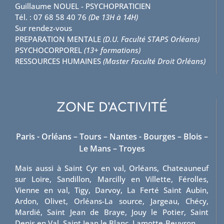
Guillaume NOUEL - PSYCHOPRATICIEN
Tél. : 07 68 58 40 76
(De 13H à 14H)
Sur rendez-vous
PREPARATION MENTALE
(D.U. Faculté STAPS Orléans)
PSYCHOCORPOREL
(13+ formations)
RESSOURCES HUMAINES
(Master Faculté Droit Orléans)
ZONE D'ACTIVITÉ
Paris - Orléans – Tours – Nantes - Bourges – Blois –
Le Mans – Troyes
Mais aussi à Saint Cyr en val, Orléans, Chateauneuf
sur Loire, Sandillon, Marcilly en Villette, Férolles,
Vienne en val, Tigy, Darvoy, La Ferté Saint Aubin,
Ardon, Olivet, Orléans-La source, Jargeau, Chécy,
Mardié, Saint Jean de Braye, Jouy le Potier, Saint
Denis en Val, Saint Jean le Blanc, Lamotte-Beuvron