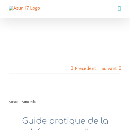
Passer
au
contenu
Précédent
Suivant
Voir
l'image
Accueil
Actualités
Guide pratique de la cohérence cardiaque
agrandie
Guide pratique de la