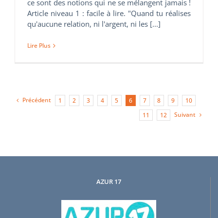
ce sont des notions qui ne se mélangent jamais !
Article niveau 1 : facile à lire. "Quand tu réalises
qu'aucune relation, ni l'argent, ni les [...]
Lire Plus
Précédent
1
2
3
4
5
6
7
8
9
10
Suivant
11
12
AZUR 17